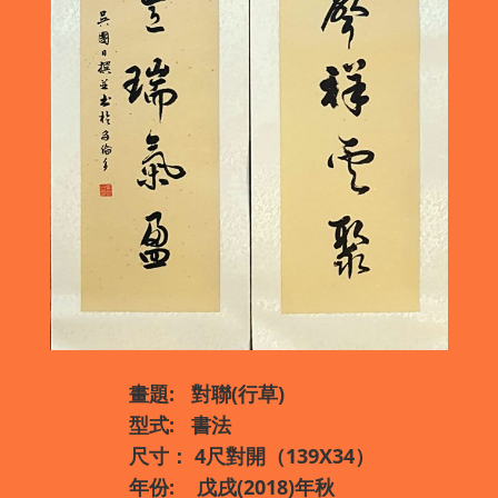
畫題
:
對聯
(
行草
)
型式
:
書法
尺寸：
4
尺對開（
139X34
）
年份
:
戊戌
(2018)
年秋