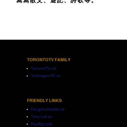
TORONTOTV FAMILY
TorontoTV.net
YorkregionTV.ca
FRIENDLY LINKS
Fengshuimaster.ca
Tony Luk.ca
PaulNg.com