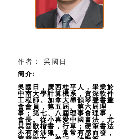
作者： 吳國日
簡介
:
吳國日，廣西桂平人，畢業於
中南大學計算機系，資深軟件
工程師。加拿大墨韻琴聲書畫
會會員，第五屆、第六屆理
事；第七、八屆理事會理事，
會長。從小喜愛中國書法，尤
其喜歡楷書，行草；硬筆書法
亦有所涉獵。常常有感而發，
寫寫散文、遊記、詩歌等。