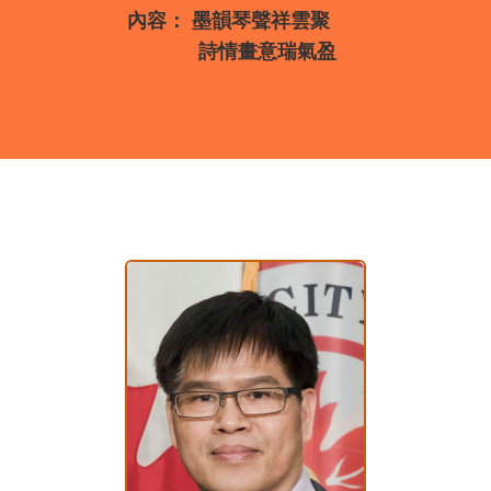
內容： 墨韻琴聲祥雲聚
詩情畫意瑞氣盈